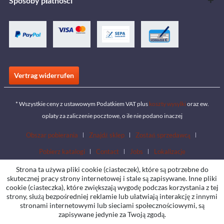
Sposoby płatności
Vertrag widerrufen
* Wszystkie ceny z ustawowym Podatkiem VAT plus
koszty wysyłki
oraz ew.
opłaty za zaliczenie pocztowe, o ile nie podano inaczej
Obszar pobierania
Znajdź sklep
Zostań sprzedawcą
Pobierz katalogi
Contact
Jobs
Lokalizacje
Strona ta używa pliki cookie (ciasteczek), które są potrzebne do
skutecznej pracy strony internetowej i stale są zapisywane. Inne pliki
cookie (ciasteczka), które zwiększają wygodę podczas korzystania z tej
strony, służą bezpośredniej reklamie lub ułatwiają interakcję z innymi
stronami internetowymi lub sieciami społecznościowymi, są
zapisywane jedynie za Twoją zgodą.