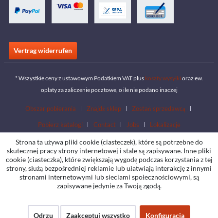
Vertrag widerrufen
* Wszystkie ceny z ustawowym Podatkiem VAT plus
koszty wysyłki
oraz ew.
opłaty za zaliczenie pocztowe, o ile nie podano inaczej
Obszar pobierania
Znajdź sklep
Zostań sprzedawcą
Pobierz katalogi
Contact
Jobs
Lokalizacje
Strona ta używa pliki cookie (ciasteczek), które są potrzebne do
skutecznej pracy strony internetowej i stale są zapisywane. Inne pliki
cookie (ciasteczka), które zwiększają wygodę podczas korzystania z tej
strony, służą bezpośredniej reklamie lub ułatwiają interakcję z innymi
stronami internetowymi lub sieciami społecznościowymi, są
zapisywane jedynie za Twoją zgodą.
Odrzu
Zaakceptuj wszystko
Konfiguracja