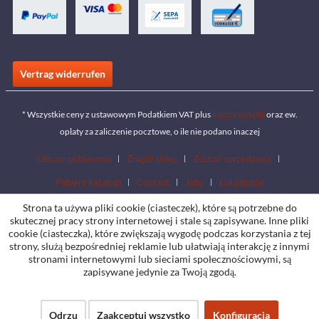
Vertrag widerrufen
* Wszystkie ceny z ustawowym Podatkiem VAT plus
koszty wysyłki
oraz ew.
opłaty za zaliczenie pocztowe, o ile nie podano inaczej
Obszar pobierania
Znajdź sklep
Zostań sprzedawcą
Pobierz katalogi
Contact
Jobs
Lokalizacje
Strona ta używa pliki cookie (ciasteczek), które są potrzebne do
skutecznej pracy strony internetowej i stale są zapisywane. Inne pliki
cookie (ciasteczka), które zwiększają wygodę podczas korzystania z tej
strony, służą bezpośredniej reklamie lub ułatwiają interakcję z innymi
stronami internetowymi lub sieciami społecznościowymi, są
zapisywane jedynie za Twoją zgodą.
Odrzu
Zaakceptuj wszystko
Konfiguracja