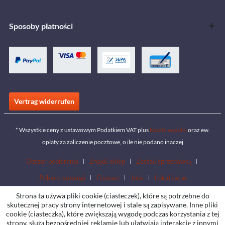
Sposoby płatności
Vertrag widerrufen
* Wszystkie ceny z ustawowym Podatkiem VAT plus
koszty wysyłki
oraz ew.
opłaty za zaliczenie pocztowe, o ile nie podano inaczej
Obszar pobierania
Znajdź sklep
Zostań sprzedawcą
Pobierz katalogi
Contact
Jobs
Lokalizacje
Strona ta używa pliki cookie (ciasteczek), które są potrzebne do
skutecznej pracy strony internetowej i stale są zapisywane. Inne pliki
cookie (ciasteczka), które zwiększają wygodę podczas korzystania z tej
strony, służą bezpośredniej reklamie lub ułatwiają interakcję z innymi