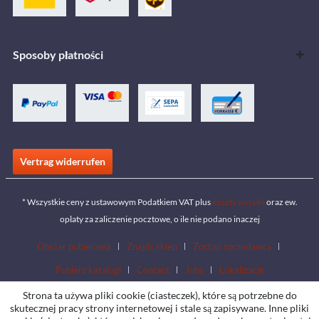
Sposoby płatności
Vertrag widerrufen
* Wszystkie ceny z ustawowym Podatkiem VAT plus
koszty wysyłki
oraz ew.
opłaty za zaliczenie pocztowe, o ile nie podano inaczej
Obszar pobierania
Znajdź sklep
Zostań sprzedawcą
Pobierz katalogi
Contact
Jobs
Lokalizacje
Strona ta używa pliki cookie (ciasteczek), które są potrzebne do
skutecznej pracy strony internetowej i stale są zapisywane. Inne pliki