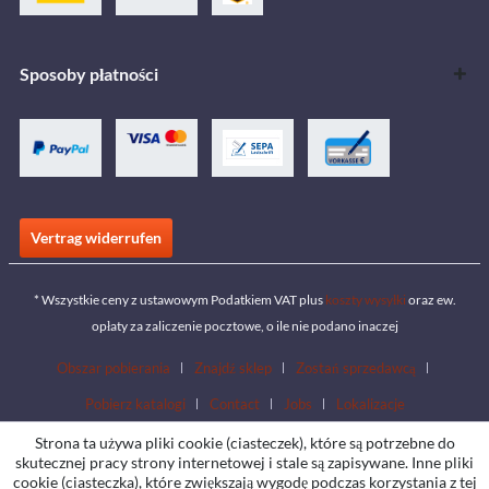
Sposoby płatności
Vertrag widerrufen
* Wszystkie ceny z ustawowym Podatkiem VAT plus
koszty wysyłki
oraz ew.
opłaty za zaliczenie pocztowe, o ile nie podano inaczej
Obszar pobierania
Znajdź sklep
Zostań sprzedawcą
Pobierz katalogi
Contact
Jobs
Lokalizacje
Strona ta używa pliki cookie (ciasteczek), które są potrzebne do
skutecznej pracy strony internetowej i stale są zapisywane. Inne pliki
cookie (ciasteczka), które zwiększają wygodę podczas korzystania z tej