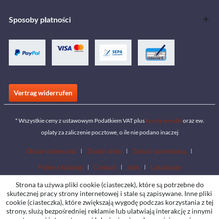
Sposoby płatności
Vertrag widerrufen
* Wszystkie ceny z ustawowym Podatkiem VAT plus
koszty wysyłki
oraz ew.
opłaty za zaliczenie pocztowe, o ile nie podano inaczej
Obszar pobierania
Znajdź sklep
Zostań sprzedawcą
Pobierz katalogi
Contact
Jobs
Lokalizacje
Strona ta używa pliki cookie (ciasteczek), które są potrzebne do
skutecznej pracy strony internetowej i stale są zapisywane. Inne pliki
cookie (ciasteczka), które zwiększają wygodę podczas korzystania z tej
strony, służą bezpośredniej reklamie lub ułatwiają interakcję z innymi