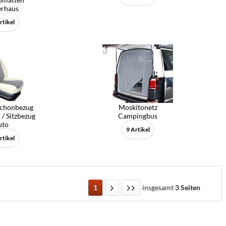
erhaus
rtikel
Schonbezug
Moskitonetz
 / Sitzbezug
Campingbus
uto
9 Artikel
rtikel
1
insgesamt
3 Seiten