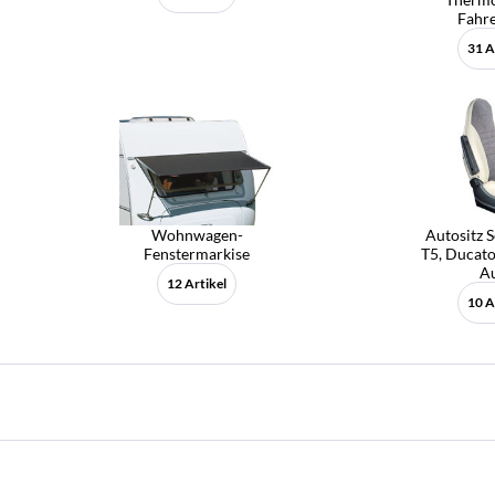
Fahr
31 A
Wohnwagen-
Autositz 
Fenstermarkise
T5, Ducato
A
12 Artikel
10 A