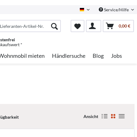
Service/Hilfe
German
0,00 €
stenfrei
nkaufswert *
Wohnmobil mieten
Händlersuche
Blog
Jobs
Ansicht
fügbarkeit