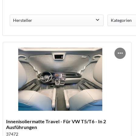
Hersteller
Kategorien
Hindermann
Wohnmob
Wohnwag
Bodensc
Bodensc
Thermom
Fahrrad
Wohnwag
Moskito
Innenisoliermatte Travel - Für VW T5/T6 - In 2
Ausführungen
37472