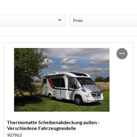
Preis
il Schutzhülle
von
0,00 €
bis
605,00 
en Schutzhülle
hürze
Wohnmobil Thermomatten außen, Thermomatten Fahrerhaus
hürzen
atten Isoflex
schutzhülle
en-Fenstermarkise
Autositz Schonbezug T5, Ducato / Sitzbezug Auto
netz Campingbus
Thermomatte Scheibenabdeckung außen -
Verschiedene Fahrzeugmodelle
907963