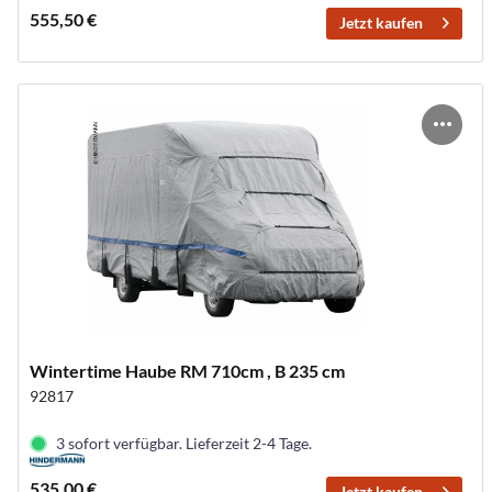
555,50 €
Jetzt kaufen
Wintertime Haube RM 710cm , B 235 cm
92817
3 sofort verfügbar. Lieferzeit 2-4 Tage.
535,00 €
Jetzt kaufen