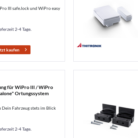
Pro III safe.lock und WiPro easy
eferzeit 2-4 Tage.
tzt kaufen
ng für WiPro III / WiPro
d alone" Ortungssystem
 Dein Fahrzeug stets im Blick
eferzeit 2-4 Tage.