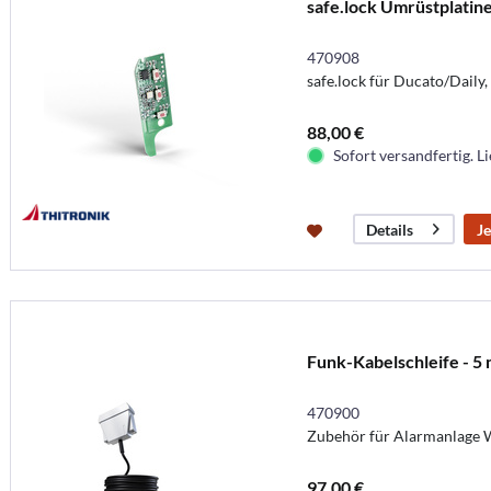
safe.lock Umrüstplatin
470908
safe.lock für Ducato/Daily
88,00 €
Sofort versandfertig. Li
Je
Details
Funk-Kabelschleife - 5
470900
Zubehör für Alarmanlage W
97,00 €