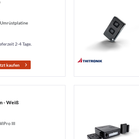
e
, Umrüstplatine
eferzeit 2-4 Tage.
tzt kaufen
 m - Weiß
iPro III