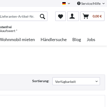
Service/Hilfe
German
0,00 €
stenfrei
nkaufswert *
Wohnmobil mieten
Händlersuche
Blog
Jobs
Sortierung: