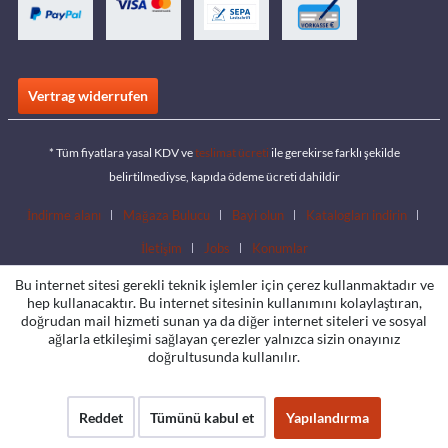
Vertrag widerrufen
* Tüm fiyatlara yasal KDV ve
teslimat ücreti
ile gerekirse farklı şekilde
belirtilmediyse, kapıda ödeme ücreti dahildir
İndirme alanı
Mağaza Bulucu
Bayi olun
Katalogları indirin
İletişim
Jobs
Konumlar
Bu internet sitesi gerekli teknik işlemler için çerez kullanmaktadır ve
hep kullanacaktır. Bu internet sitesinin kullanımını kolaylaştıran,
doğrudan mail hizmeti sunan ya da diğer internet siteleri ve sosyal
ağlarla etkileşimi sağlayan çerezler yalnızca sizin onayınız
doğrultusunda kullanılır.
Reddet
Tümünü kabul et
Yapılandırma