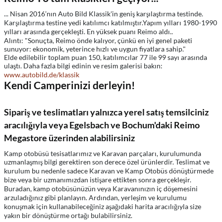
... Nisan 2016’nın Auto Bild Klassik'in geniş karşılaştırma testinde.
Karşılaştırma testine yedi katılımcı katılmıştır.Yapım yılları 1980-1990
yılları arasında gerçekleşti. En yüksek puanı Reimo aldı..
Alıntı: "Sonuçta, Reimo önde kalıyor, çünkü en iyi genel paketi
sunuyor: ekonomik, yeterince hızlı ve uygun fiyatlara sahip."
Elde edilebilir toplam puan 150, katılımcılar 77 ile 99 sayı arasında
ulaştı. Daha fazla bilgi edinin ve resim galerisi bakın:
www.autobild.de/klassik
Kendi Camperinizi derleyin!
Sipariş ve teslimatları yalnızca yerel satış temsilciniz
aracılığıyla veya Egelsbach ve Bochum'daki Reimo
Megastore üzerinden alabilirsiniz
Kamp otobüsü tesisatlarımız ve Karavan parçaları, kurulumunda
uzmanlaşmış bilgi gerektiren son derece özel ürünlerdir. Teslimat ve
kurulum bu nedenle sadece Karavan ve Kamp Otobüs dönüştürmede
bize veya bir uzmanımızdan istişare ettikten sonra gerçekleşir.
Buradan, kamp otobüsünüzün veya Karavanınızın iç döşemesini
arzuladığınız gibi planlayın. Ardından, yerleşim ve kurulumu
konuşmak için kullanabileceğiniz aşağıdaki harita aracılığıyla size
yakın bir dönüştürme ortağı bulabilirsiniz.