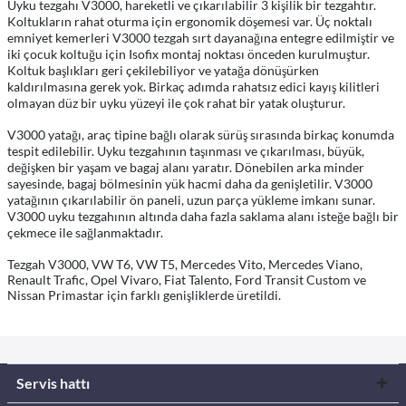
Uyku tezgahı V3000, hareketli ve çıkarılabilir 3 kişilik bir tezgahtır.
Koltukların rahat oturma için ergonomik döşemesi var. Üç noktalı
emniyet kemerleri V3000 tezgah sırt dayanağına entegre edilmiştir ve
iki çocuk koltuğu için Isofix montaj noktası önceden kurulmuştur.
Koltuk başlıkları geri çekilebiliyor ve yatağa dönüşürken
kaldırılmasına gerek yok. Birkaç adımda rahatsız edici kayış kilitleri
olmayan düz bir uyku yüzeyi ile çok rahat bir yatak oluşturur.
V3000 yatağı, araç tipine bağlı olarak sürüş sırasında birkaç konumda
tespit edilebilir. Uyku tezgahının taşınması ve çıkarılması, büyük,
değişken bir yaşam ve bagaj alanı yaratır. Dönebilen arka minder
sayesinde, bagaj bölmesinin yük hacmi daha da genişletilir. V3000
yatağının çıkarılabilir ön paneli, uzun parça yükleme imkanı sunar.
V3000 uyku tezgahının altında daha fazla saklama alanı isteğe bağlı bir
çekmece ile sağlanmaktadır.
Tezgah V3000, VW T6, VW T5, Mercedes Vito, Mercedes Viano,
Renault Trafic, Opel Vivaro, Fiat Talento, Ford Transit Custom ve
Nissan Primastar için farklı genişliklerde üretildi.
Servis hattı