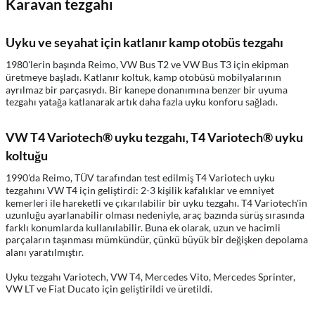
Karavan tezgahı
Uyku ve seyahat için katlanır kamp otobüs tezgahı
1980'lerin başında Reimo, VW Bus T2 ve VW Bus T3 için ekipman
üretmeye başladı. Katlanır koltuk, kamp otobüsü mobilyalarının
ayrılmaz bir parçasıydı. Bir kanepe donanımına benzer bir uyuma
tezgahı yatağa katlanarak artık daha fazla uyku konforu sağladı.
VW T4 Variotech® uyku tezgahı, T4 Variotech® uyku
koltuğu
1990'da Reimo, TÜV tarafından test edilmiş T4 Variotech uyku
tezgahını VW T4 için geliştirdi: 2-3 kişilik kafalıklar ve emniyet
kemerleri ile hareketli ve çıkarılabilir bir uyku tezgahı. T4 Variotech'in
uzunluğu ayarlanabilir olması nedeniyle, araç bazında sürüş sırasında
farklı konumlarda kullanılabilir. Buna ek olarak, uzun ve hacimli
parçaların taşınması mümkündür, çünkü büyük bir değişken depolama
alanı yaratılmıştır.
Uyku tezgahı Variotech, VW T4, Mercedes Vito, Mercedes Sprinter,
VW LT ve Fiat Ducato için geliştirildi ve üretildi.