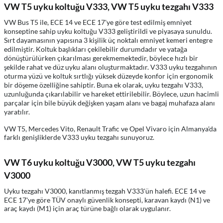
VW T5 uyku koltuğu V333, VW T5 uyku tezgahı V333
VW Bus T5 ile, ECE 14 ve ECE 17'ye göre test edilmiş emniyet
konseptine sahip uyku koltuğu V333 geliştirildi ve piyasaya sunuldu.
Sırt dayamasının yapısına 3 kişilik üç noktalı emniyet kemeri entegre
edilmiştir. Koltuk başlıkları çekilebilir durumdadır ve yatağa
dönüştürülürken çıkarılması gerekmemektedir, böylece hızlı bir
şekilde rahat ve düz uyku alanı oluşturmaktadır. V333 uyku tezgahının
oturma yüzü ve koltuk sırtlığı yüksek düzeyde konfor için ergonomik
bir döşeme özelliğine sahiptir. Buna ek olarak, uyku tezgahı V333,
uzunluğunda çıkarılabilir ve hareket ettirilebilir. Böylece, uzun hacimli
parçalar için bile büyük değişken yaşam alanı ve bagaj muhafaza alanı
yaratılır.
VW T5, Mercedes Vito, Renault Trafic ve Opel Vivaro için Almanya'da
farklı genişliklerde V333 uyku tezgahı sunuyoruz.
VW T6 uyku koltuğu V3000, VW T5 uyku tezgahı
V3000
Uyku tezgahı V3000, kanıtlanmış tezgah V333'ün halefi. ECE 14 ve
ECE 17'ye göre TÜV onaylı güvenlik konsepti, karavan kaydı (N1) ve
araç kaydı (M1) için araç türüne bağlı olarak uygulanır.