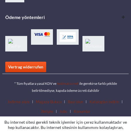
Ödeme yöntemleri
Vertrag widerrufen
* Tüm fiyatlara yasal KDV ve
teslimat ücreti
ile gerekirse farklı şekilde
belirtilmediyse, kapıda ödeme ücreti dahildir
İndirme alanı
Mağaza Bulucu
Bayi olun
Katalogları indirin
İletişim
Jobs
Konumlar
Bu internet sitesi gerekli teknik işlemler için çerez kullanmaktadır ve
hep kullanacaktır. Bu internet sitesinin kullanımını kolaylaştıran,