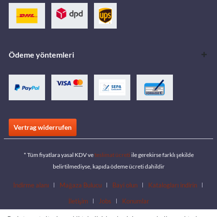
Ödeme yöntemleri
Vertrag widerrufen
* Tüm fiyatlara yasal KDV ve
teslimat ücreti
ile gerekirse farklı şekilde
belirtilmediyse, kapıda ödeme ücreti dahildir
İndirme alanı
Mağaza Bulucu
Bayi olun
Katalogları indirin
İletişim
Jobs
Konumlar