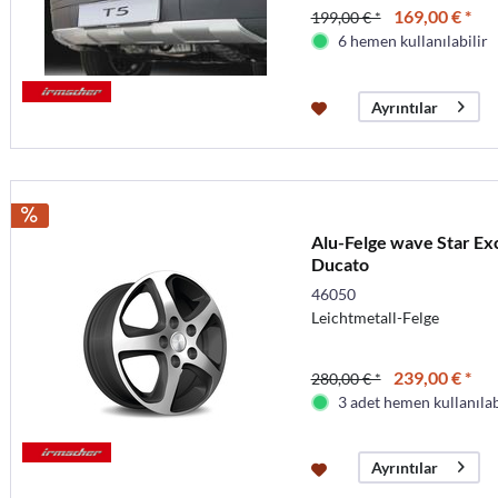
169,00 € *
199,00 € *
6 hemen kullanılabilir
Ayrıntılar
Alu-Felge wave Star Excl
Ducato
46050
Leichtmetall-Felge
239,00 € *
280,00 € *
3 adet hemen kullanılab
Ayrıntılar