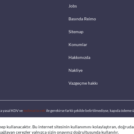
Jobs
Basında Reimo
Sitemap
Konumlar
Hakkımızda
Nakliye
Vazgeçme hakkı
ra yasal KDV ve
teslimat ücreti
ile gerekirse farklı şekilde belirtilmediyse, kapıda ödeme ü
 hep kullanacaktır. Bu internet sitesinin kullanımını kolaylaştıran, doğrud
 sağlayan çerezler yalnızca sizin onayınız doğrultusunda kullanılır.