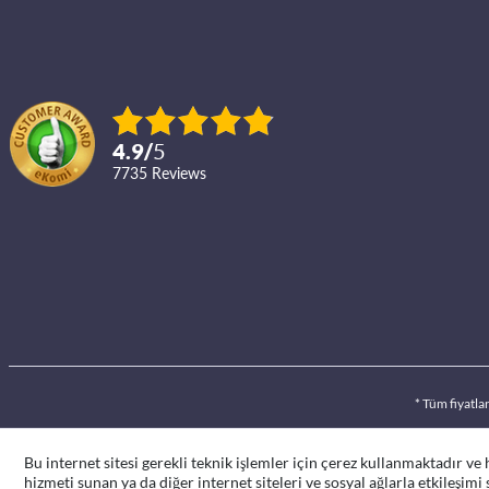
4.9
/
5
7735
reviews
* Tüm fiyatla
Bu internet sitesi gerekli teknik işlemler için çerez kullanmaktadır ve
hizmeti sunan ya da diğer internet siteleri ve sosyal ağlarla etkileşimi