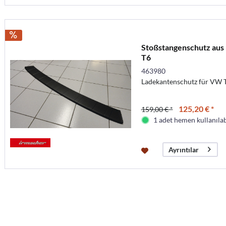
Stoßstangenschutz aus 
T6
463980
Ladekantenschutz für VW 
125,20 € *
159,00 € *
1 adet hemen kullanılab
Ayrıntılar