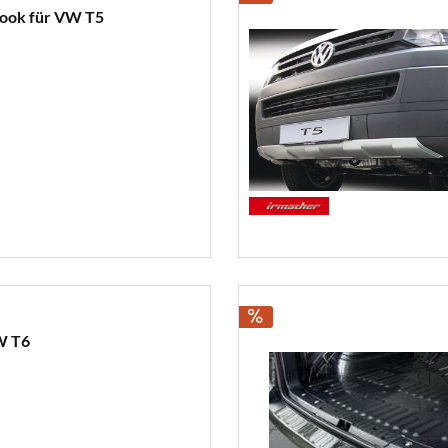
Look für VW T5
W T6