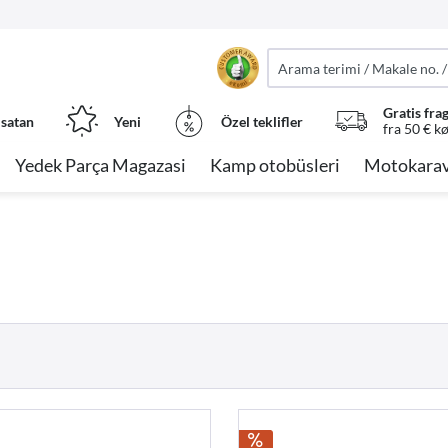
Gratis fra
 satan
Yeni
Özel teklifler
fra 50 € k
Yedek Parça Magazasi
Kamp otobüsleri
Motokarav