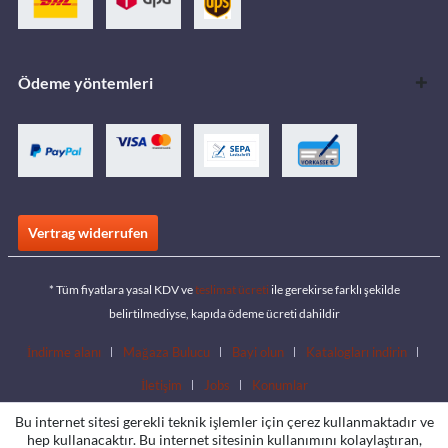
Ödeme yöntemleri
Vertrag widerrufen
* Tüm fiyatlara yasal KDV ve
teslimat ücreti
ile gerekirse farklı şekilde
belirtilmediyse, kapıda ödeme ücreti dahildir
İndirme alanı
Mağaza Bulucu
Bayi olun
Katalogları indirin
İletişim
Jobs
Konumlar
Bu internet sitesi gerekli teknik işlemler için çerez kullanmaktadır ve
hep kullanacaktır. Bu internet sitesinin kullanımını kolaylaştıran,