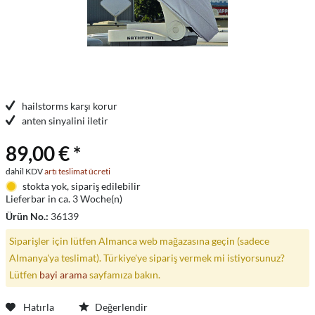
hailstorms karşı korur
anten sinyalini iletir
89,00 € *
dahil KDV
artı teslimat ücreti
stokta yok, sipariş edilebilir
Lieferbar in ca. 3 Woche(n)
Ürün No.:
36139
Siparişler için lütfen Almanca web mağazasına geçin (sadece
Almanya'ya teslimat). Türkiye'ye sipariş vermek mi istiyorsunuz?
Lütfen
bayi arama
sayfamıza bakın.
Hatırla
Değerlendir