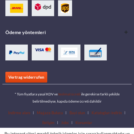
Ödeme yöntemleri
Vertrag widerrufen
* Tüm fiyatlara yasal KDV ve
teslimat ücreti
ile gerekirse farklı şekilde
belirtilmediyse, kapıda ödeme ücreti dahildir
İndirme alanı
Mağaza Bulucu
Bayi olun
Katalogları indirin
İletişim
Jobs
Konumlar
Bu internet sitesi gerekli teknik işlemler için çerez kullanmaktadır ve