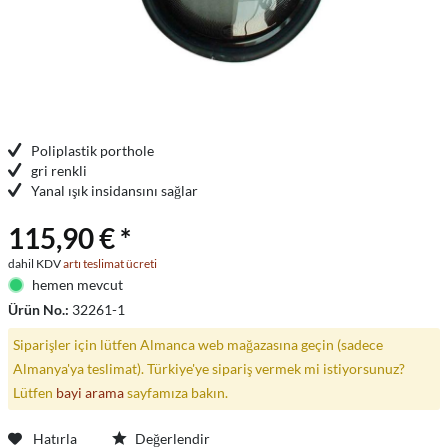
Poliplastik porthole
gri renkli
Yanal ışık insidansını sağlar
115,90 € *
dahil KDV
artı teslimat ücreti
hemen mevcut
Ürün No.:
32261-1
Siparişler için lütfen Almanca web mağazasına geçin (sadece
Almanya'ya teslimat). Türkiye'ye sipariş vermek mi istiyorsunuz?
Lütfen
bayi arama
sayfamıza bakın.
Hatırla
Değerlendir