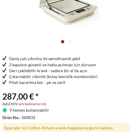
Geniş çatı çıkıntısı ile aerodinamik şekil
2 kaputun güvenli ve hatta açılması için duruyor
Geri çekilebilir krank - sadece bir el ile açın
Çıkarılabilir cibinlik (kolay temizlik mümkündür)
Pileli karartma kör - şık ve zarif
287,00 € *
dahil KDV
artı teslimat ücreti
9 hemen kullanılabilir
Ürün No.:
360832
Siparişler için lütfen Almanca web mağazasına geçin (sadece