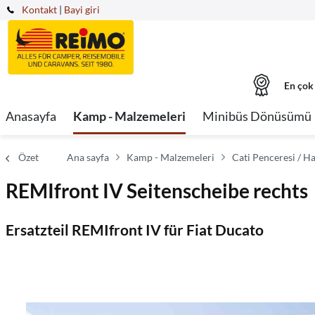
Kontakt
|
Bayi giri
En çok
Anasayfa
Kamp - Malzemeleri
Minibüs Dönüsümü
Özet
Ana sayfa
Kamp - Malzemeleri
Cati Penceresi / H
REMIfront IV Seitenscheibe rechts
Ersatzteil REMIfront IV für Fiat Ducato