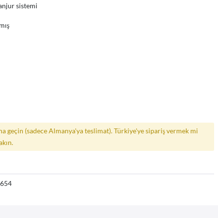
panjur sistemi
mış
a geçin (sadece Almanya'ya teslimat). Türkiye'ye sipariş vermek mi
akın.
6654