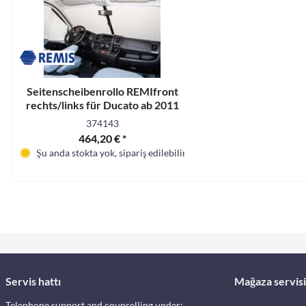
Seitenscheibenrollo REMIfront
rechts/links für Ducato ab 2011
Beige
374143
464,20 € *
Şu anda stokta yok, sipariş edilebilir
Servis hattı
Mağaza servisi
Telephone support and counselling under: