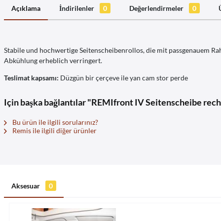
Açıklama
İndirilenler
0
Değerlendirmeler
0
Stabile und hochwertige Seitenscheibenrollos, die mit passgenauem Rah
Abkühlung erheblich verringert.
Teslimat kapsamı:
Düzgün bir çerçeve ile yan cam stor perde
Için başka bağlantılar "REMIfront IV Seitenscheibe rech
Bu ürün ile ilgili sorularınız?
Remis ile ilgili diğer ürünler
Aksesuar
0