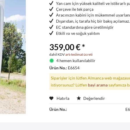
Yan cam için yüksek kaliteli ve istikrarlı 
Çerçeve ile tek parça
Aracınızın kabini için mükemmel uyarlan
Dışarıdan, iç tarafa hiç bir bakış açılamaz.
EC standardına göre üretilmiştir
Etkili ısı ve soğuk yalıtım
359,00 € *
dahil KDV
artı teslimat ücreti
4 hemen kullanılabilir
Ürün No.:
E6654
Siparişler için lütfen Almanca web mağazasın
istiyorsunuz? Lütfen
bayi arama
sayfamıza b
Hatırla
Değerlendir
Ürün No.:
E