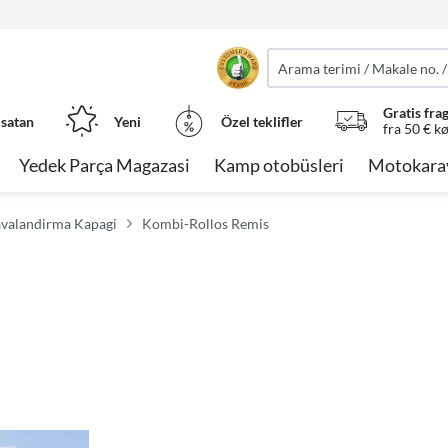
Gratis fra
 satan
Yeni
Özel teklifler
fra 50 € k
Yedek Parça Magazasi
Kamp otobüsleri
Motokara
avalandirma Kapagi
Kombi-Rollos Remis