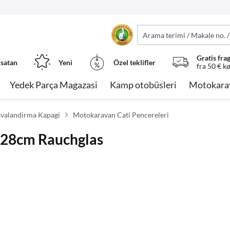
Gratis fra
 satan
Yeni
Özel teklifler
fra 50 € k
Yedek Parça Magazasi
Kamp otobüsleri
Motokara
avalandirma Kapagi
Motokaravan Cati Pencereleri
8x28cm Rauchglas