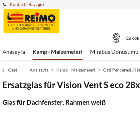
Kontakt
|
Bayi giri
En çok
Anasayfa
Kamp - Malzemeleri
Minibüs Dönüsümü
Özet
Ana sayfa
Kamp - Malzemeleri
Cati Penceresi / H
Ersatzglas für Vision Vent S eco 2
Glas für Dachfenster, Rahmen weiß