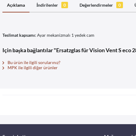
Açıklama
İndirilenler
0
Değerlendirmeler
0
Teslimat kapsamı:
Ayar mekanizmalı 1 yedek cam
Için başka bağlantılar "Ersatzglas für Vision Vent S ec
Bu ürün ile ilgili sorularınız?
MPK ile ilgili diğer ürünler