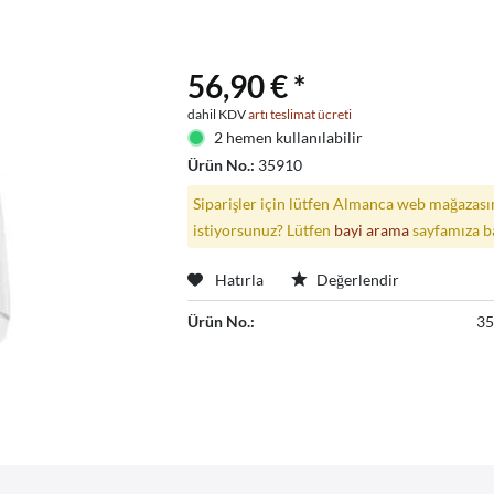
56,90 € *
dahil KDV
artı teslimat ücreti
2 hemen kullanılabilir
Ürün No.:
35910
Siparişler için lütfen Almanca web mağazasın
istiyorsunuz? Lütfen
bayi arama
sayfamıza b
Hatırla
Değerlendir
Ürün No.:
3