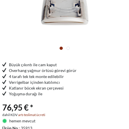
Büyük çıkıntı ile cam kaput
Overhang yağmur örtüsü görevi görür
4 tarafı tek tek monte edilebilir
Verrigelbar içinden katılımcı
Katlanır böcek ekran çerçevesi
Yoğuşma durağı ile
76,95 € *
dahil KDV
artı teslimat ücreti
hemen mevcut
Ürün No.:
35913