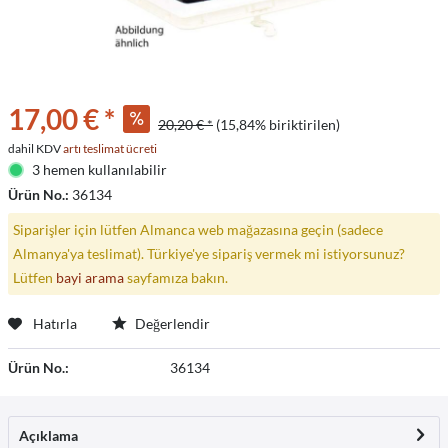
17,00 € *
20,20 € *
(15,84% biriktirilen)
dahil KDV
artı teslimat ücreti
3 hemen kullanılabilir
Ürün No.:
36134
Siparişler için lütfen Almanca web mağazasına geçin (sadece
Almanya'ya teslimat). Türkiye'ye sipariş vermek mi istiyorsunuz?
Lütfen
bayi arama
sayfamıza bakın.
Hatırla
Değerlendir
Ürün No.:
36134
Açıklama