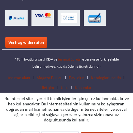
Vertrag widerrufen
* Tüm fiyatlara yasal KDV ve
teslimat ücreti
ile gerekirse farklı şekilde
belirtilmediyse, kapıda ödeme ücreti dahildir
İndirme alanı
Mağaza Bulucu
Bayi olun
Katalogları indirin
İletişim
Jobs
Konumlar
Bu internet sitesi gerekli teknik işlemler için çerez kullanmaktadır ve
hep kullanacaktır. Bu internet sitesinin kullanımını kolaylaştıran,
doğrudan mail hizmeti sunan ya da diğer internet siteleri ve sosyal
ağlarla etkileşimi sağlayan çerezler yalnızca sizin onayınız
doğrultusunda kullanılır.