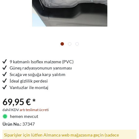
9 katmanlı Isoflex malzeme (PVC)
Güneş radyasyonunun yansıması
Sıcağa ve soğuğa karşı yalıtım
İdeal gizlilik perdesi
Vantuzlar ile montaj
69,95 € *
dahil KDV
artı teslimat ücreti
hemen mevcut
Ürün No.:
37347
Siparişler için lütfen Almanca web mağazasına geçin (sadece