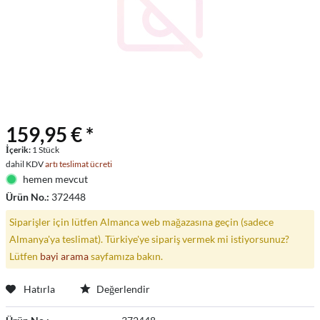
159,95 € *
İçerik:
1 Stück
dahil KDV
artı teslimat ücreti
hemen mevcut
Ürün No.:
372448
Siparişler için lütfen Almanca web mağazasına geçin (sadece
Almanya'ya teslimat). Türkiye'ye sipariş vermek mi istiyorsunuz?
Lütfen
bayi arama
sayfamıza bakın.
Hatırla
Değerlendir