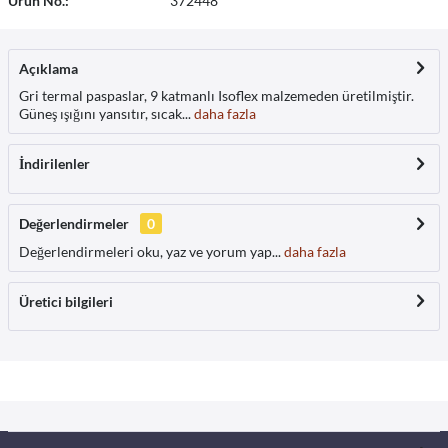
Ürün No.:
372448
Açıklama
Gri termal paspaslar, 9 katmanlı Isoflex malzemeden üretilmiştir.
Güneş ışığını yansıtır, sıcak...
daha fazla
İndirilenler
Değerlendirmeler
0
Değerlendirmeleri oku, yaz ve yorum yap...
daha fazla
Üretici bilgileri