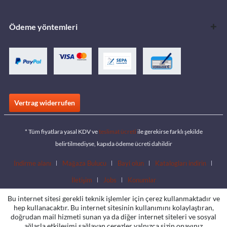
Ödeme yöntemleri
Vertrag widerrufen
* Tüm fiyatlara yasal KDV ve
teslimat ücreti
ile gerekirse farklı şekilde
belirtilmediyse, kapıda ödeme ücreti dahildir
İndirme alanı
Mağaza Bulucu
Bayi olun
Katalogları indirin
İletişim
Jobs
Konumlar
Bu internet sitesi gerekli teknik işlemler için çerez kullanmaktadır ve
hep kullanacaktır. Bu internet sitesinin kullanımını kolaylaştıran,
doğrudan mail hizmeti sunan ya da diğer internet siteleri ve sosyal
ağlarla etkileşimi sağlayan çerezler yalnızca sizin onayınız