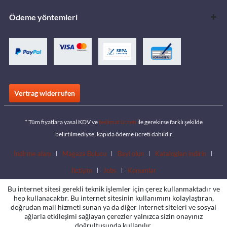
Ödeme yöntemleri
Vertrag widerrufen
* Tüm fiyatlara yasal KDV ve
teslimat ücreti
ile gerekirse farklı şekilde
belirtilmediyse, kapıda ödeme ücreti dahildir
İndirme alanı
Mağaza Bulucu
Bayi olun
Katalogları indirin
İletişim
Jobs
Konumlar
Bu internet sitesi gerekli teknik işlemler için çerez kullanmaktadır ve
hep kullanacaktır. Bu internet sitesinin kullanımını kolaylaştıran,
doğrudan mail hizmeti sunan ya da diğer internet siteleri ve sosyal
ağlarla etkileşimi sağlayan çerezler yalnızca sizin onayınız
doğrultusunda kullanılır.