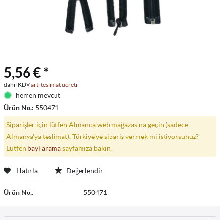
5,56 € *
dahil KDV
artı teslimat ücreti
hemen mevcut
Ürün No.:
550471
Siparişler için lütfen Almanca web mağazasına geçin (sadece
Almanya'ya teslimat). Türkiye'ye sipariş vermek mi istiyorsunuz?
Lütfen
bayi arama
sayfamıza bakın.
Hatırla
Değerlendir
Ürün No.:
550471