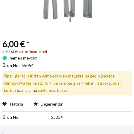
6,00 € *
dahil KDV
artı teslimat ücreti
hemen mevcut
Ürün No.:
55054
Siparişler için lütfen Almanca web mağazasına geçin (sadece
Almanya'ya teslimat). Türkiye'ye sipariş vermek mi istiyorsunuz?
Lütfen
bayi arama
sayfamıza bakın.
Hatırla
Değerlendir
Ürün No.:
55054