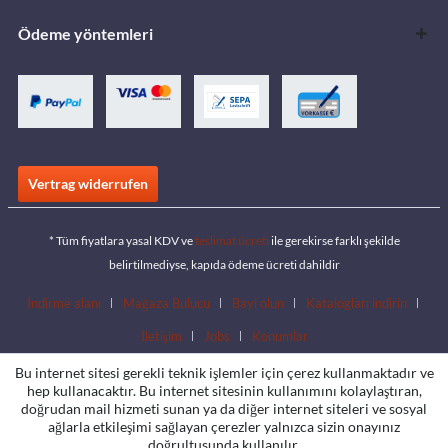
Ödeme yöntemleri
Vertrag widerrufen
* Tüm fiyatlara yasal KDV ve
teslimat ücreti
ile gerekirse farklı şekilde
belirtilmediyse, kapıda ödeme ücreti dahildir
İndirme alanı
Mağaza Bulucu
Bayi olun
Katalogları indirin
İletişim
Jobs
Konumlar
Bu internet sitesi gerekli teknik işlemler için çerez kullanmaktadır ve
hep kullanacaktır. Bu internet sitesinin kullanımını kolaylaştıran,
doğrudan mail hizmeti sunan ya da diğer internet siteleri ve sosyal
ağlarla etkileşimi sağlayan çerezler yalnızca sizin onayınız
doğrultusunda kullanılır.