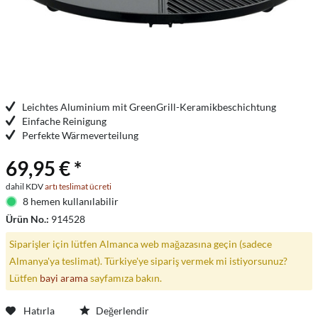
Leichtes Aluminium mit GreenGrill-Keramikbeschichtung
Einfache Reinigung
Perfekte Wärmeverteilung
69,95 € *
dahil KDV
artı teslimat ücreti
8 hemen kullanılabilir
Ürün No.:
914528
Siparişler için lütfen Almanca web mağazasına geçin (sadece
Almanya'ya teslimat). Türkiye'ye sipariş vermek mi istiyorsunuz?
Lütfen
bayi arama
sayfamıza bakın.
Hatırla
Değerlendir