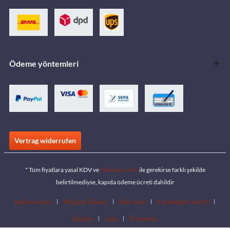
Ödeme yöntemleri
Vertrag widerrufen
* Tüm fiyatlara yasal KDV ve
teslimat ücreti
ile gerekirse farklı şekilde
belirtilmediyse, kapıda ödeme ücreti dahildir
İndirme alanı
Mağaza Bulucu
Bayi olun
Katalogları indirin
İletişim
Jobs
Konumlar