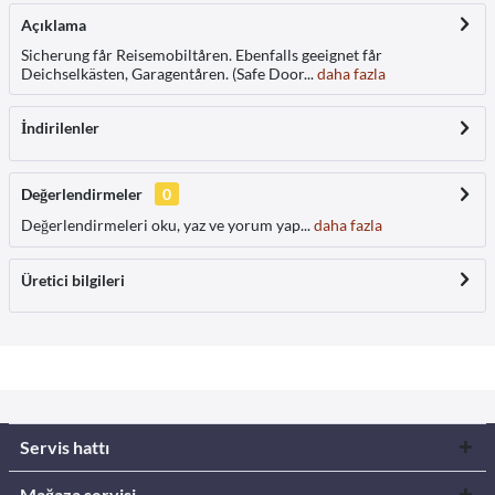
Açıklama
Sicherung får Reisemobiltåren. Ebenfalls geeignet får
Deichselkästen, Garagentåren. (Safe Door...
daha fazla
İndirilenler
Değerlendirmeler
0
Değerlendirmeleri oku, yaz ve yorum yap...
daha fazla
Üretici bilgileri
Servis hattı
Mağaza servisi