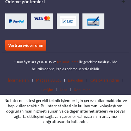
Ödeme yöntemleri
Vertrag widerrufen
* Tüm fiyatlara yasal KDV ve
teslimat ücreti
ile gerekirse farklı şekilde
belirtilmediyse, kapıda ödeme ücreti dahildir
İndirme alanı
Mağaza Bulucu
Bayi olun
Katalogları indirin
İletişim
Jobs
Konumlar
Bu internet sitesi gerekli teknik işlemler için çerez kullanmaktadır ve
hep kullanacaktır. Bu internet sitesinin kullanımını kolaylaştıran,
doğrudan mail hizmeti sunan ya da diğer internet siteleri ve sosyal
ağlarla etkileşimi sağlayan çerezler yalnızca sizin onayınız
doğrultusunda kullanılır.