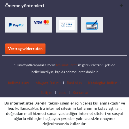
Ödeme yöntemleri
Vertrag widerrufen
* Tüm fiyatlara yasal KDV ve
teslimat ücreti
ile gerekirse farklı şekilde
belirtilmediyse, kapıda ödeme ücreti dahildir
İndirme alanı
Mağaza Bulucu
Bayi olun
Katalogları indirin
İletişim
Jobs
Konumlar
Bu internet sitesi gerekli teknik işlemler için çerez kullanmaktadır ve
hep kullanacaktır. Bu internet sitesinin kullanımını kolaylaştıran,
doğrudan mail hizmeti sunan ya da diğer internet siteleri ve sosyal
ağlarla etkileşimi sağlayan çerezler yalnızca sizin onayınız
doğrultusunda kullanılır.