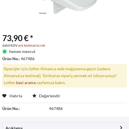
73,90 € *
dahil KDV
artı teslimat ücreti
hemen mevcut
Ürün No.:
467486
Siparişler için lütfen Almanca web mağazasına geçin (sadece
Almanya'ya teslimat). Türkiye'ye sipariş vermek mi istiyorsunuz?
Lütfen
bayi arama
sayfamıza bakın.
Hatırla
Değerlendir
Ürün No.:
467486
Açıklama