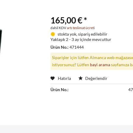
165,00 € *
dahil KDV
artı teslimat ücreti
stokta yok, sipariş edilebilir
Yaklaşık 2 - 3 ay içinde mevcuttur
Ürün No.:
471444
Siparişler için lütfen Almanca web mağazasın
istiyorsunuz? Lütfen
bayi arama
sayfamıza b
Hatırla
Değerlendir
Ürün No.:
4