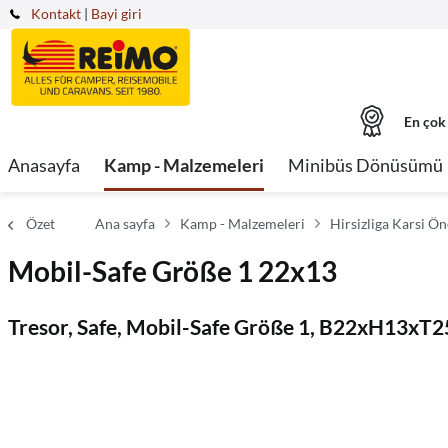
Kontakt
|
Bayi giri
En çok
Anasayfa
Kamp - Malzemeleri
Minibüs Dönüsümü
Özet
Ana sayfa
Kamp - Malzemeleri
Hirsizliga Karsi Ö
Mobil-Safe Größe 1 22x13
Tresor, Safe, Mobil-Safe Größe 1, B22xH13xT