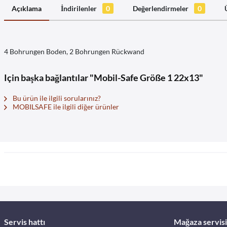
Açıklama
İndirilenler
0
Değerlendirmeler
0
4 Bohrungen Boden, 2 Bohrungen Rückwand
Için başka bağlantılar "Mobil-Safe Größe 1 22x13"
Bu ürün ile ilgili sorularınız?
MOBILSAFE ile ilgili diğer ürünler
Servis hattı
Mağaza servisi