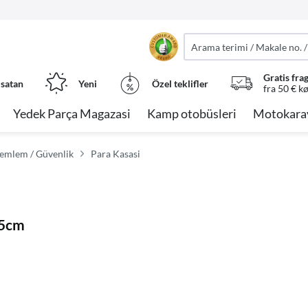
Gratis fra
 satan
Yeni
Özel teklifler
fra 50 € k
Yedek Parça Magazasi
Kamp otobüsleri
Motokara
nemlem / Güvenlik
Para Kasasi
25cm