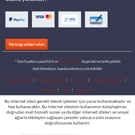
Vertrag widerrufen
* Tüm fiyatlara yasal KDV ve
teslimat ücreti
ile gerekirse farklı şekilde
belirtilmediyse, kapıda ödeme ücreti dahildir
İndirme alanı
Mağaza Bulucu
Bayi olun
Katalogları indirin
İletişim
Jobs
Konumlar
Bu internet sitesi gerekli teknik işlemler için çerez kullanmaktadır ve
hep kullanacaktır. Bu internet sitesinin kullanımını kolaylaştıran,
doğrudan mail hizmeti sunan ya da diğer internet siteleri ve sosyal
ağlarla etkileşimi sağlayan çerezler yalnızca sizin onayınız
doğrultusunda kullanılır.