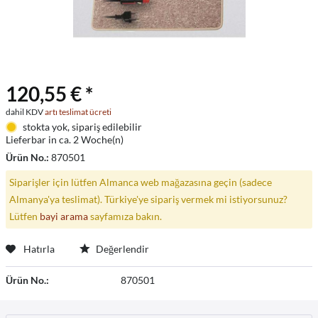
120,55 € *
dahil KDV
artı teslimat ücreti
stokta yok, sipariş edilebilir
Lieferbar in ca. 2 Woche(n)
Ürün No.:
870501
Siparişler için lütfen Almanca web mağazasına geçin (sadece
Almanya'ya teslimat). Türkiye'ye sipariş vermek mi istiyorsunuz?
Lütfen
bayi arama
sayfamıza bakın.
Hatırla
Değerlendir
Ürün No.:
870501