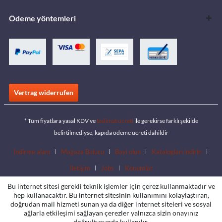
Ödeme yöntemleri
Vertrag widerrufen
* Tüm fiyatlara yasal KDV ve
teslimat ücreti
ile gerekirse farklı şekilde
belirtilmediyse, kapıda ödeme ücreti dahildir
İndirme alanı
Mağaza Bulucu
Bayi olun
Katalogları indirin
İletişim
Jobs
Konumlar
Bu internet sitesi gerekli teknik işlemler için çerez kullanmaktadır ve
hep kullanacaktır. Bu internet sitesinin kullanımını kolaylaştıran,
doğrudan mail hizmeti sunan ya da diğer internet siteleri ve sosyal
ağlarla etkileşimi sağlayan çerezler yalnızca sizin onayınız
doğrultusunda kullanılır.