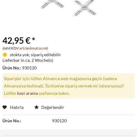
42,95 € *
dahil KDV
artı teslimat ücreti
stokta yok, sipariş edilebilir
Lieferbar in ca. 2 Woche(n)
Ürün No.:
930120
Siparişler için lütfen Almanca web mağazasına geçin (sadece
Almanya'ya teslimat). Türkiye'ye sipariş vermek mi istiyorsunuz?
Lütfen
bayi arama
sayfamıza bakın.
Hatırla
Değerlendir
Ürün No.:
930120