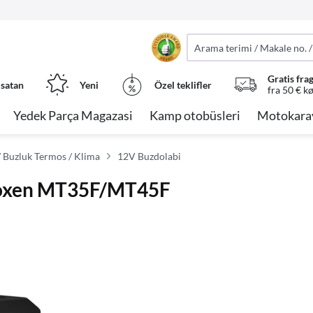
Gratis fra
 satan
Yeni
Özel teklifler
fra 50 € k
Yedek Parça Magazasi
Kamp otobüsleri
Motokara
 / Buzluk Termos / Klima
12V Buzdolabi
lboxen MT35F/MT45F