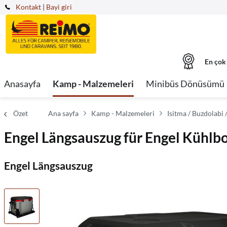
Kontakt
|
Bayi giri
En çok
Anasayfa
Kamp - Malzemeleri
Minibüs Dönüsümü
Özet
Ana sayfa
Kamp - Malzemeleri
Isitma / Buzdolabi
Engel Längsauszug für Engel Küh
Engel Längsauszug