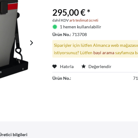
295,00 € *
dahil KDV
artı teslimat ücreti
1 hemen kullanılabilir
Ürün No.:
713708
Siparişler için lütfen Almanca web mağazasın
istiyorsunuz? Lütfen
bayi arama
sayfamıza b
Hatırla
Değerlendir
Ürün No.:
7
Üretici bilgileri