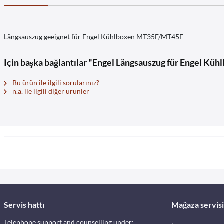
Längsauszug geeignet für Engel Kühlboxen MT35F/MT45F
Için başka bağlantılar "Engel Längsauszug für Engel 
Bu ürün ile ilgili sorularınız?
n.a. ile ilgili diğer ürünler
Servis hattı
Mağaza servisi
Telephone support and counselling under: