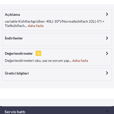
Açıklama
variable Kühlfachgrößen: 40L(-10°)/Normalkühlfach 22L(-5°) +
Tiefkühlfach...
daha fazla
İndirilenler
Değerlendirmeler
0
Değerlendirmeleri oku, yaz ve yorum yap...
daha fazla
Üretici bilgileri
Servis hattı