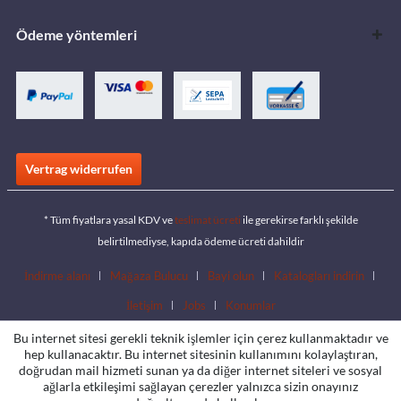
Ödeme yöntemleri
Vertrag widerrufen
* Tüm fiyatlara yasal KDV ve
teslimat ücreti
ile gerekirse farklı şekilde
belirtilmediyse, kapıda ödeme ücreti dahildir
İndirme alanı
Mağaza Bulucu
Bayi olun
Katalogları indirin
İletişim
Jobs
Konumlar
Bu internet sitesi gerekli teknik işlemler için çerez kullanmaktadır ve
hep kullanacaktır. Bu internet sitesinin kullanımını kolaylaştıran,
doğrudan mail hizmeti sunan ya da diğer internet siteleri ve sosyal
ağlarla etkileşimi sağlayan çerezler yalnızca sizin onayınız