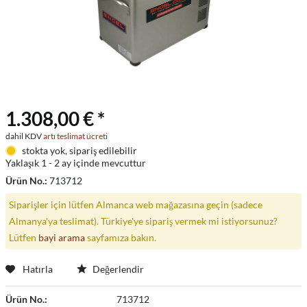
1.308,00 € *
dahil KDV
artı teslimat ücreti
stokta yok, sipariş edilebilir
Yaklaşık 1 - 2 ay içinde mevcuttur
Ürün No.:
713712
Siparişler için lütfen Almanca web mağazasına geçin (sadece
Almanya'ya teslimat). Türkiye'ye sipariş vermek mi istiyorsunuz?
Lütfen
bayi arama
sayfamıza bakın.
Hatırla
Değerlendir
Ürün No.:
713712