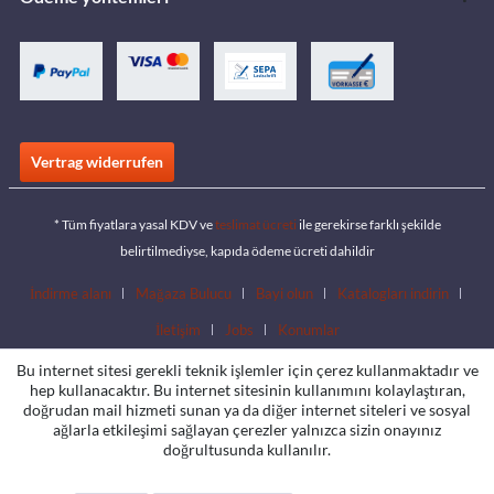
Vertrag widerrufen
* Tüm fiyatlara yasal KDV ve
teslimat ücreti
ile gerekirse farklı şekilde
belirtilmediyse, kapıda ödeme ücreti dahildir
İndirme alanı
Mağaza Bulucu
Bayi olun
Katalogları indirin
İletişim
Jobs
Konumlar
Bu internet sitesi gerekli teknik işlemler için çerez kullanmaktadır ve
hep kullanacaktır. Bu internet sitesinin kullanımını kolaylaştıran,
doğrudan mail hizmeti sunan ya da diğer internet siteleri ve sosyal
ağlarla etkileşimi sağlayan çerezler yalnızca sizin onayınız
doğrultusunda kullanılır.