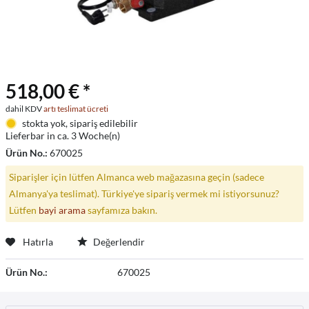
518,00 € *
dahil KDV
artı teslimat ücreti
stokta yok, sipariş edilebilir
Lieferbar in ca. 3 Woche(n)
Ürün No.:
670025
Siparişler için lütfen Almanca web mağazasına geçin (sadece
Almanya'ya teslimat). Türkiye'ye sipariş vermek mi istiyorsunuz?
Lütfen
bayi arama
sayfamıza bakın.
Hatırla
Değerlendir
Ürün No.:
670025