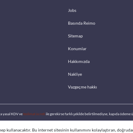
Jobs
Basında Reimo
Sitemap
Konumlar
Hakkımızda
Nakliye
Vazgeçme hakkı
ra yasal KDV ve
teslimat ücreti
ile gerekirse farklı şekilde belirtilmediyse, kapıda ödeme ü
 hep kullanacaktır. Bu internet sitesinin kullanımını kolaylaştıran, doğrud