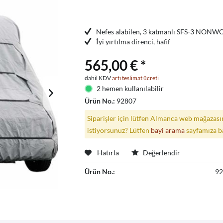
Nefes alabilen, 3 katmanlı SFS-3 NON
İyi yırtılma direnci, hafif
565,00 € *
dahil KDV
artı teslimat ücreti
2 hemen kullanılabilir
Ürün No.:
92807
Siparişler için lütfen Almanca web mağazasın
istiyorsunuz? Lütfen
bayi arama
sayfamıza b
Hatırla
Değerlendir
Ürün No.:
9