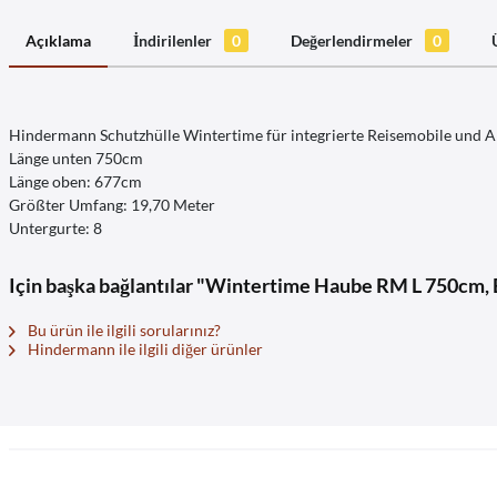
Açıklama
İndirilenler
0
Değerlendirmeler
0
Hindermann Schutzhülle Wintertime für integrierte Reisemobile und 
Länge unten 750cm
Länge oben: 677cm
Größter Umfang: 19,70 Meter
Untergurte: 8
Için başka bağlantılar "Wintertime Haube RM L 750cm,
Bu ürün ile ilgili sorularınız?
Hindermann ile ilgili diğer ürünler