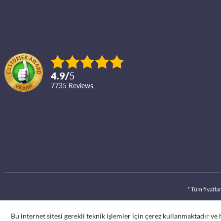
4.9
/
5
7735
reviews
* Tüm fiyatla
Bu internet sitesi gerekli teknik işlemler için çerez kullanmaktadır ve