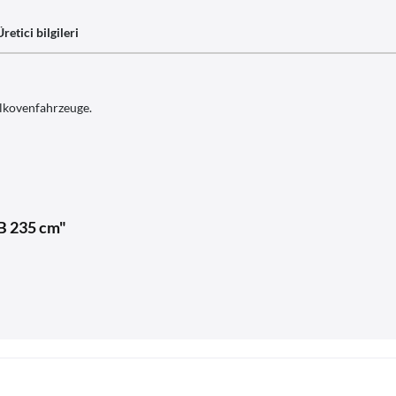
Üretici bilgileri
Alkovenfahrzeuge.
 B 235 cm"