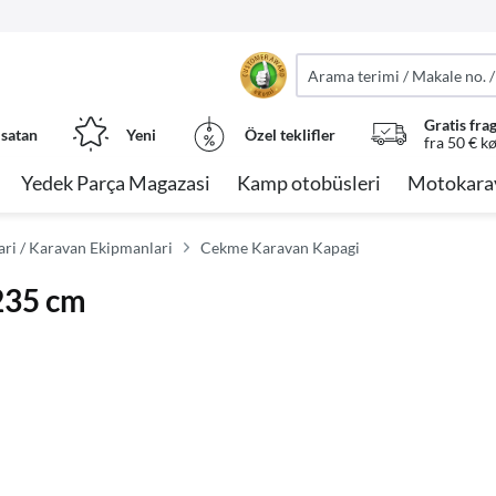
Gratis fra
 satan
Yeni
Özel teklifler
fra 50 € k
Yedek Parça Magazasi
Kamp otobüsleri
Motokara
ri / Karavan Ekipmanlari
Cekme Karavan Kapagi
235 cm