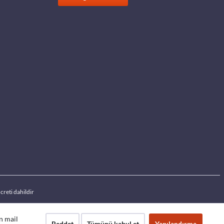
creti dahildir
an mail
Reddet
Tümünü kabul et
Yapılandırma