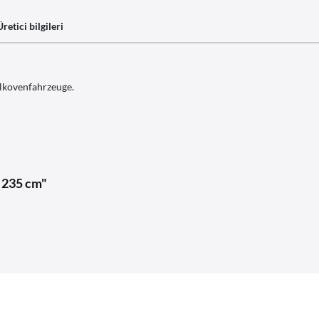
Üretici bilgileri
lkovenfahrzeuge.
 235 cm"