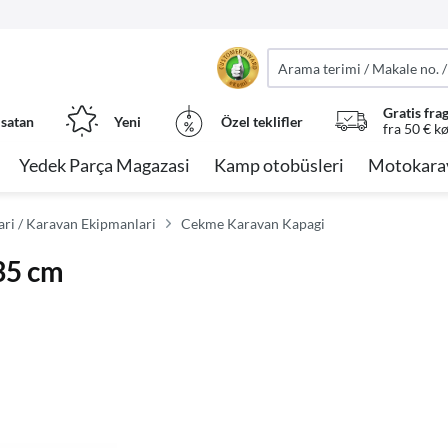
Gratis fra
 satan
Yeni
Özel teklifler
fra 50 € k
Yedek Parça Magazasi
Kamp otobüsleri
Motokara
ri / Karavan Ekipmanlari
Cekme Karavan Kapagi
35 cm