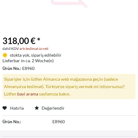
318,00 € *
dahil KDV
artı teslimat ücreti
stokta yok, sipariş edilebilir
Lieferbar in ca. 2 Woche(n)
Ürün No.:
E8960
Siparişler için lütfen Almanca web mağazasına geçin (sadece
Almanya'ya teslimat). Türkiye'ye sipariş vermek mi istiyorsunuz?
Lütfen
bayi arama
sayfamıza bakın.
Hatırla
Değerlendir
Ürün No.:
E8960