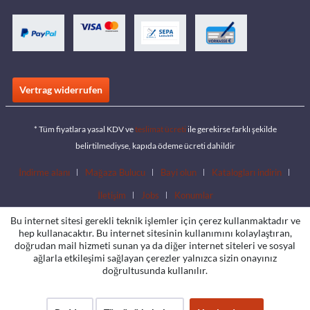
Vertrag widerrufen
* Tüm fiyatlara yasal KDV ve
teslimat ücreti
ile gerekirse farklı şekilde
belirtilmediyse, kapıda ödeme ücreti dahildir
İndirme alanı
Mağaza Bulucu
Bayi olun
Katalogları indirin
İletişim
Jobs
Konumlar
Bu internet sitesi gerekli teknik işlemler için çerez kullanmaktadır ve
hep kullanacaktır. Bu internet sitesinin kullanımını kolaylaştıran,
doğrudan mail hizmeti sunan ya da diğer internet siteleri ve sosyal
ağlarla etkileşimi sağlayan çerezler yalnızca sizin onayınız
doğrultusunda kullanılır.