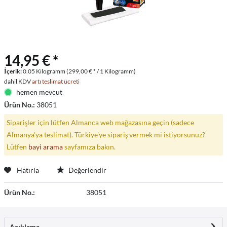
14,95 € *
İçerik:
0.05 Kilogramm (299,00 € * / 1 Kilogramm)
dahil KDV
artı teslimat ücreti
hemen mevcut
Ürün No.:
38051
Siparişler için lütfen Almanca web mağazasına geçin (sadece
Almanya'ya teslimat). Türkiye'ye sipariş vermek mi istiyorsunuz?
Lütfen
bayi arama
sayfamıza bakın.
Hatırla
Değerlendir
Ürün No.:
38051
Açıklama