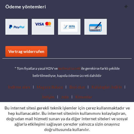
Ödeme yöntemleri
Vertrag widerrufen
* Tüm fiyatlara yasal KDV ve
teslimat ücreti
ile gerekirse farklı şekilde
belirtilmediyse, kapıda ödeme ücreti dahildir
İndirme alanı
Mağaza Bulucu
Bayi olun
Katalogları indirin
İletişim
Jobs
Konumlar
Bu internet sitesi gerekli teknik işlemler için çerez kullanmaktadır ve
hep kullanacaktır. Bu internet sitesinin kullanımını kolaylaştıran,
doğrudan mail hizmeti sunan ya da diğer internet siteleri ve sosyal
ağlarla etkileşimi sağlayan çerezler yalnızca sizin onayınız
doğrultusunda kullanılır.