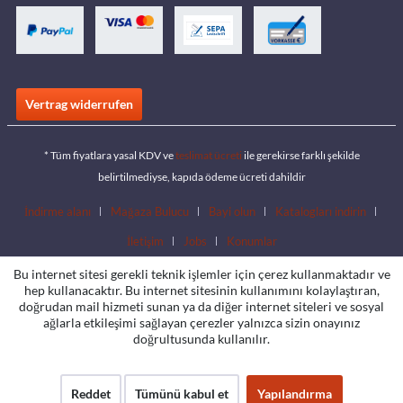
Vertrag widerrufen
* Tüm fiyatlara yasal KDV ve
teslimat ücreti
ile gerekirse farklı şekilde
belirtilmediyse, kapıda ödeme ücreti dahildir
İndirme alanı
Mağaza Bulucu
Bayi olun
Katalogları indirin
İletişim
Jobs
Konumlar
Bu internet sitesi gerekli teknik işlemler için çerez kullanmaktadır ve
hep kullanacaktır. Bu internet sitesinin kullanımını kolaylaştıran,
doğrudan mail hizmeti sunan ya da diğer internet siteleri ve sosyal
ağlarla etkileşimi sağlayan çerezler yalnızca sizin onayınız
doğrultusunda kullanılır.
Reddet
Tümünü kabul et
Yapılandırma