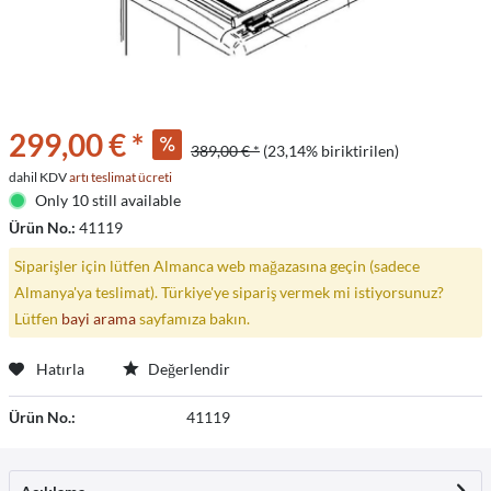
299,00 € *
389,00 € *
(23,14% biriktirilen)
dahil KDV
artı teslimat ücreti
Only 10 still available
Ürün No.:
41119
Siparişler için lütfen Almanca web mağazasına geçin (sadece
Almanya'ya teslimat). Türkiye'ye sipariş vermek mi istiyorsunuz?
Lütfen
bayi arama
sayfamıza bakın.
Hatırla
Değerlendir
Ürün No.:
41119