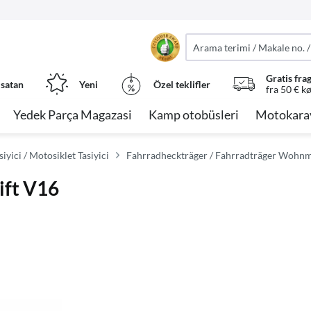
Gratis fra
 satan
Yeni
Özel teklifler
fra 50 € k
Yedek Parça Magazasi
Kamp otobüsleri
Motokara
iyici / Motosiklet Tasiyici
Fahrradheckträger / Fahrradträger Wohnm
ift V16