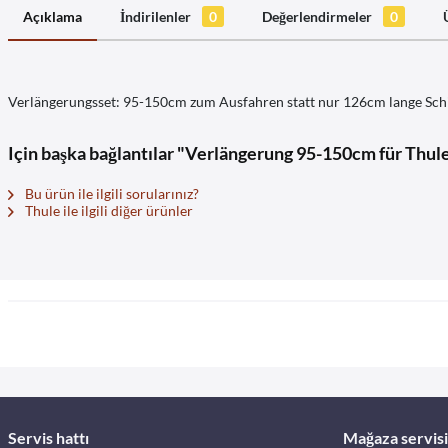
Açıklama
İndirilenler
0
Değerlendirmeler
0
Verlängerungsset: 95-150cm zum Ausfahren statt nur 126cm lange Sch
Için başka bağlantılar "Verlängerung 95-150cm für Thule
Bu ürün ile ilgili sorularınız?
Thule ile ilgili diğer ürünler
Servis hattı
Mağaza servisi