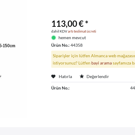
113,00 € *
dahil KDV
artı teslimat ücreti
hemen mevcut
Ürün No.:
44358
Siparişler için lütfen Almanca web mağazasın
istiyorsunuz? Lütfen
bayi arama
sayfamıza b
Hatırla
Değerlendir
Ürün No.:
4