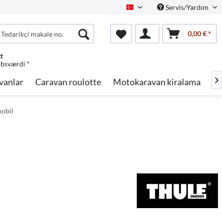
Servis/Yardım
Turkish
0,00 € *
gt
øbsværdi *
vanlar
Caravan roulotte
Motokaravan kiralama
Ma

obil