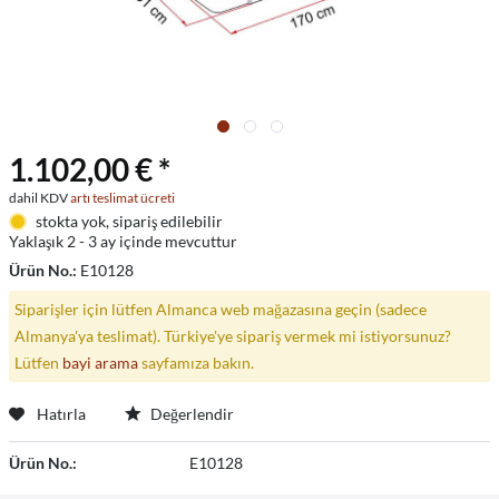
1.102,00 € *
dahil KDV
artı teslimat ücreti
stokta yok, sipariş edilebilir
Yaklaşık 2 - 3 ay içinde mevcuttur
Ürün No.:
E10128
Siparişler için lütfen Almanca web mağazasına geçin (sadece
Almanya'ya teslimat). Türkiye'ye sipariş vermek mi istiyorsunuz?
Lütfen
bayi arama
sayfamıza bakın.
Hatırla
Değerlendir
Ürün No.:
E10128