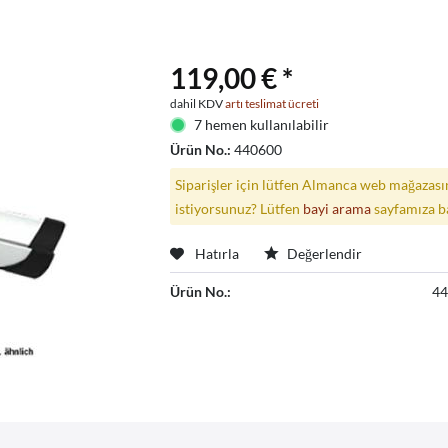
119,00 € *
dahil KDV
artı teslimat ücreti
7 hemen kullanılabilir
Ürün No.:
440600
Siparişler için lütfen Almanca web mağazasın
istiyorsunuz? Lütfen
bayi arama
sayfamıza b
Hatırla
Değerlendir
Ürün No.:
4