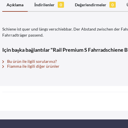
Açıklama
İndirilenler
0
Değerlendirmeler
0
Schiene ist quer und längs verschiebbar. Der Abstand zwischen der Fah
Fahrradträger passend.
Için başka bağlantılar "Rail Premium S Fahrradschiene 
Bu ürün ile ilgili sorularınız?
Fiamma ile ilgili diğer ürünler