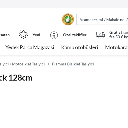
Gratis fra
 satan
Yeni
Özel teklifler
fra 50 € k
Yedek Parça Magazasi
Kamp otobüsleri
Motokara
iyici / Motosiklet Tasiyici
Fiamma Bisiklet Tasiyici
ack 128cm