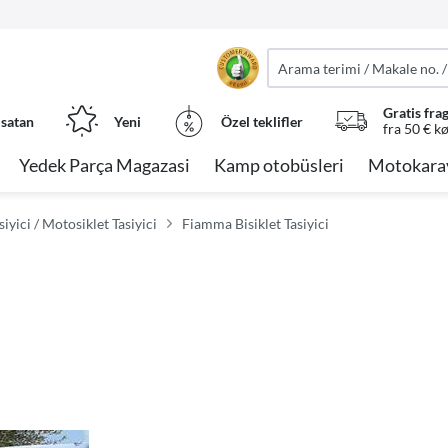
Gratis fra
 satan
Yeni
Özel teklifler
fra 50 € k
Yedek Parça Magazasi
Kamp otobüsleri
Motokara
iyici / Motosiklet Tasiyici
Fiamma Bisiklet Tasiyici