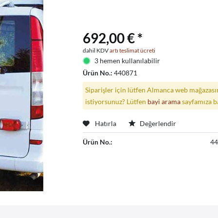
692,00 € *
dahil KDV
artı teslimat ücreti
3 hemen kullanılabilir
Ürün No.:
440871
Siparişler için lütfen Almanca web mağazasın
istiyorsunuz? Lütfen
bayi arama
sayfamıza b
Hatırla
Değerlendir
Ürün No.:
4