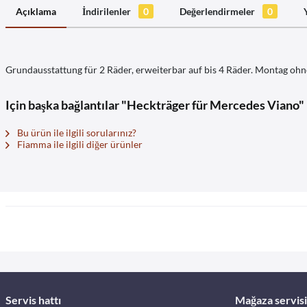
Açıklama
İndirilenler
0
Değerlendirmeler
0
Grundausstattung für 2 Räder, erweiterbar auf bis 4 Räder. Montag oh
Için başka bağlantılar "Heckträger für Mercedes Viano"
Bu ürün ile ilgili sorularınız?
Fiamma ile ilgili diğer ürünler
Servis hattı
Mağaza servisi