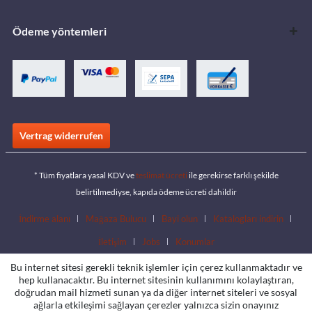
Ödeme yöntemleri
Vertrag widerrufen
* Tüm fiyatlara yasal KDV ve
teslimat ücreti
ile gerekirse farklı şekilde
belirtilmediyse, kapıda ödeme ücreti dahildir
İndirme alanı
Mağaza Bulucu
Bayi olun
Katalogları indirin
İletişim
Jobs
Konumlar
Bu internet sitesi gerekli teknik işlemler için çerez kullanmaktadır ve
hep kullanacaktır. Bu internet sitesinin kullanımını kolaylaştıran,
doğrudan mail hizmeti sunan ya da diğer internet siteleri ve sosyal
ağlarla etkileşimi sağlayan çerezler yalnızca sizin onayınız