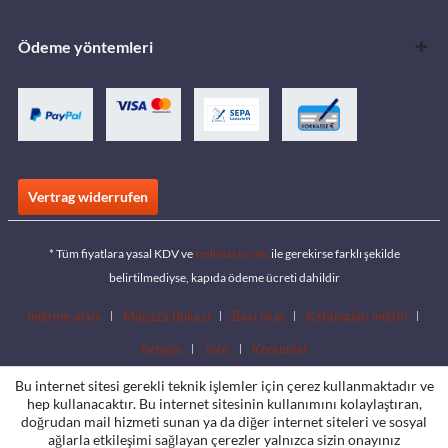
Ödeme yöntemleri
Vertrag widerrufen
* Tüm fiyatlara yasal KDV ve
teslimat ücreti
ile gerekirse farklı şekilde
belirtilmediyse, kapıda ödeme ücreti dahildir
İndirme alanı
Mağaza Bulucu
Bayi olun
Katalogları indirin
İletişim
Jobs
Konumlar
Bu internet sitesi gerekli teknik işlemler için çerez kullanmaktadır ve
hep kullanacaktır. Bu internet sitesinin kullanımını kolaylaştıran,
doğrudan mail hizmeti sunan ya da diğer internet siteleri ve sosyal
ağlarla etkileşimi sağlayan çerezler yalnızca sizin onayınız