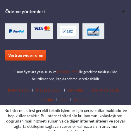
Ödeme yöntemleri
Vertrag widerrufen
* Tüm fiyatlara yasal KDV ve
teslimat ücreti
ile gerekirse farklı şekilde
belirtilmediyse, kapıda ödeme ücreti dahildir
İndirme alanı
Mağaza Bulucu
Bayi olun
Katalogları indirin
İletişim
Jobs
Konumlar
Bu internet sitesi gerekli teknik işlemler için çerez kullanmaktadır ve
hep kullanacaktır. Bu internet sitesinin kullanımını kolaylaştıran,
doğrudan mail hizmeti sunan ya da diğer internet siteleri ve sosyal
ağlarla etkileşimi sağlayan çerezler yalnızca sizin onayınız