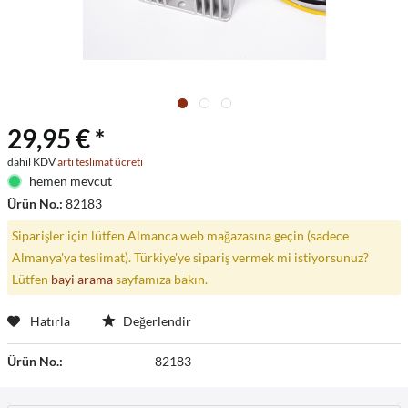
29,95 € *
dahil KDV
artı teslimat ücreti
hemen mevcut
Ürün No.:
82183
Siparişler için lütfen Almanca web mağazasına geçin (sadece
Almanya'ya teslimat). Türkiye'ye sipariş vermek mi istiyorsunuz?
Lütfen
bayi arama
sayfamıza bakın.
Hatırla
Değerlendir
Ürün No.:
82183