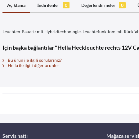
Açıklama
İndirilenler
0
Değerlendirmeler
0
Leuchten-Bauart: mit Hybridtechnologie. Leuchtefunktion: mit Rückfahrli
Için başka bağlantılar "Hella Heckleuchte rechts 12V C
Bu ürün ile ilgili sorularınız?
Hella ile ilgili diğer ürünler
Servis hattı
Mağaza servisi