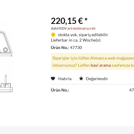
220,15 € *
dahil KDV
artı teslimat ücreti
stokta yok, sipariş edilebilir
Lieferbar in ca. 2 Woche(n)
Ürün No.:
47730
Siparişler için lütfen Almanca web mağazasın
istiyorsunuz? Lütfen
bayi arama
sayfamıza b
Hatırla
Değerlendir
Ürün No.:
4