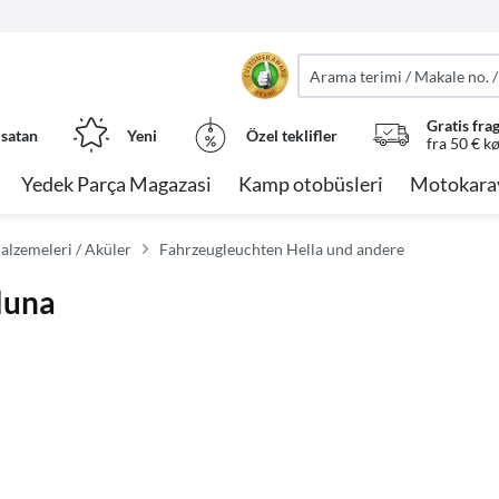
Gratis fra
 satan
Yeni
Özel teklifler
fra 50 € k
Yedek Parça Magazasi
Kamp otobüsleri
Motokara
alzemeleri / Aküler
Fahrzeugleuchten Hella und andere
luna