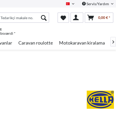
Servis/Yardım
Turkish
0,00 € *
gt
øbsværdi *
vanlar
Caravan roulotte
Motokaravan kiralama
Ma
