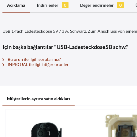
Açıklama
İndirilenler
0
Değerlendirmeler
0
USB 1-fach Ladesteckdose 5V / 3 A. Schwarz. Zum Anschluss von einem
Için başka bağlantılar "USB-LadesteckdoseSB schw."
Bu ürün ile ilgili sorularınız?
INPROJAL ile ilgili diğer ürünler
Müşterilerin ayrıca satın aldıkları