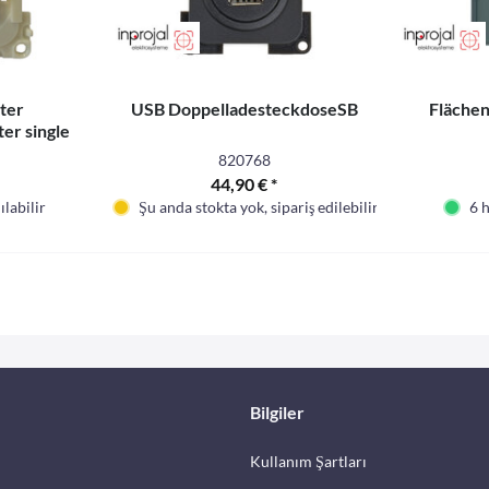
lter
USB DoppelladesteckdoseSB
Fläche
er single
820768
44,90 € *
labilir
Şu anda stokta yok, sipariş edilebilir
6 
Bilgiler
Kullanım Şartları