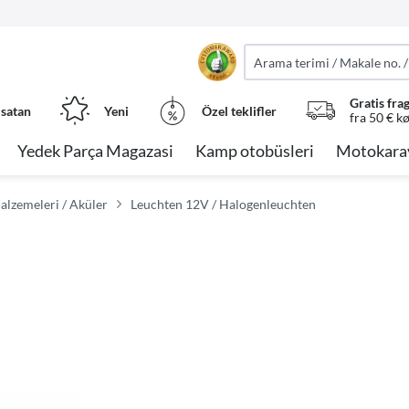
Gratis fra
 satan
Yeni
Özel teklifler
fra 50 € k
Yedek Parça Magazasi
Kamp otobüsleri
Motokara
alzemeleri / Aküler
Leuchten 12V / Halogenleuchten