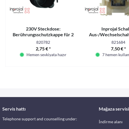
230V Steckdose:
Inprojal Scha
Berührungsschutzkappe für 2
Aus-/Wechselschalt
Kabel, 45mm Einbautiefe. SB-
switch
820782
821684
verpackt
2,75 € *
7,50 € *
Hemen sevkiyata hazır
7 hemen kullanı
Servis hattı
Mağaza servisi
Telephone support and counselling under:
İndirme alanı