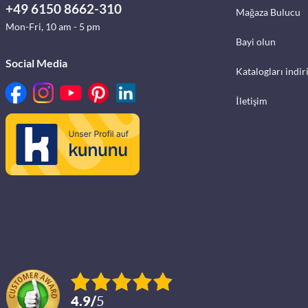
+49 6150 8662-310
Mağaza Bulucu
Mon-Fri, 10 am - 5 pm
Bayi olun
Social Media
Katalogları indir
İletişim
4.9
/
5