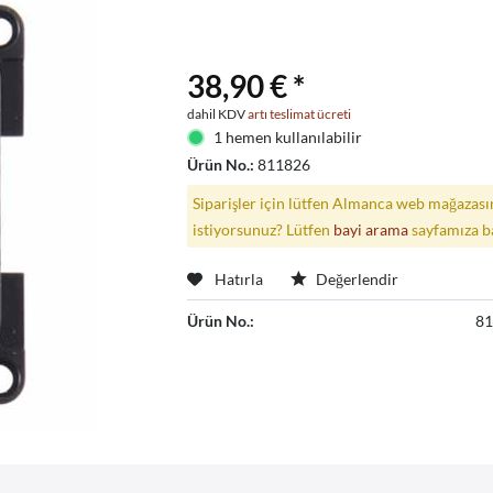
38,90 € *
dahil KDV
artı teslimat ücreti
1 hemen kullanılabilir
Ürün No.:
811826
Siparişler için lütfen Almanca web mağazasın
istiyorsunuz? Lütfen
bayi arama
sayfamıza b
Hatırla
Değerlendir
Ürün No.:
8