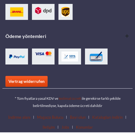
Ödeme yöntemleri
Vertrag widerrufen
* Tüm fiyatlara yasal KDV ve
teslimat ücreti
ile gerekirse farklı şekilde
belirtilmediyse, kapıda ödeme ücreti dahildir
İndirme alanı
Mağaza Bulucu
Bayi olun
Katalogları indirin
İletişim
Jobs
Konumlar