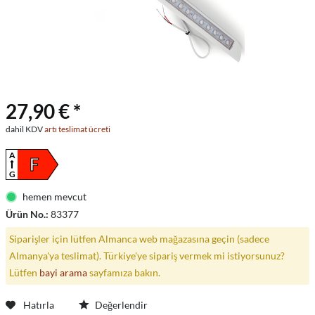
27,90 € *
dahil KDV
artı teslimat ücreti
A
F
G
hemen mevcut
Ürün No.:
83377
Siparişler için lütfen Almanca web mağazasına geçin (sadece
Almanya'ya teslimat). Türkiye'ye sipariş vermek mi istiyorsunuz?
Lütfen
bayi arama
sayfamıza bakın.
Hatırla
Değerlendir