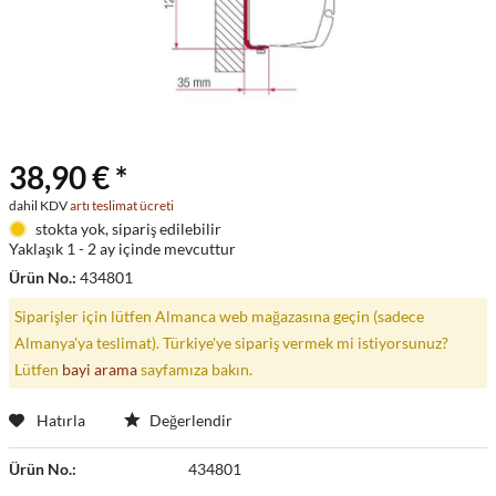
38,90 € *
dahil KDV
artı teslimat ücreti
stokta yok, sipariş edilebilir
Yaklaşık 1 - 2 ay içinde mevcuttur
Ürün No.:
434801
Siparişler için lütfen Almanca web mağazasına geçin (sadece
Almanya'ya teslimat). Türkiye'ye sipariş vermek mi istiyorsunuz?
Lütfen
bayi arama
sayfamıza bakın.
Hatırla
Değerlendir
Ürün No.:
434801