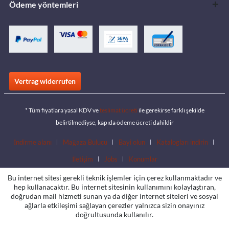
Ödeme yöntemleri
Vertrag widerrufen
* Tüm fiyatlara yasal KDV ve
teslimat ücreti
ile gerekirse farklı şekilde
belirtilmediyse, kapıda ödeme ücreti dahildir
İndirme alanı
Mağaza Bulucu
Bayi olun
Katalogları indirin
İletişim
Jobs
Konumlar
Bu internet sitesi gerekli teknik işlemler için çerez kullanmaktadır ve
hep kullanacaktır. Bu internet sitesinin kullanımını kolaylaştıran,
doğrudan mail hizmeti sunan ya da diğer internet siteleri ve sosyal
ağlarla etkileşimi sağlayan çerezler yalnızca sizin onayınız
doğrultusunda kullanılır.